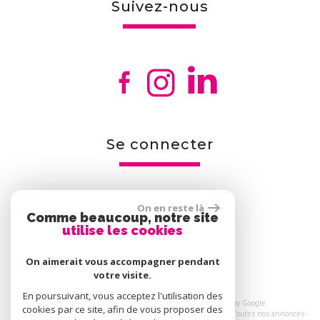
suivez-nous
se connecter
On en reste là
Comme beaucoup, notre site
Espace propriétaires
utilise les cookies
On aimerait vous accompagner pendant
votre visite.
En poursuivant, vous acceptez l'utilisation des
© 2026 | Tous droits réservés | Traduction powered by Google
cookies par ce site, afin de vous proposer des
Plan du site
-
Mentions légales
-
Nos honoraires
-
Liens
-
Admin
-
Toutes nos annonces
-