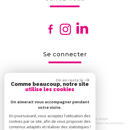
se connecter
On en reste là
Comme beaucoup, notre site
Espace propriétaires
utilise les cookies
On aimerait vous accompagner pendant
votre visite.
En poursuivant, vous acceptez l'utilisation des
© 2026 | Tous droits réservés | Traduction powered by Google
cookies par ce site, afin de vous proposer des
Plan du site
-
Mentions légales
-
Nos honoraires
-
Liens
-
Admin
-
Toutes nos annonces
-
contenus adaptés et réaliser des statistiques !
Politique RGPD